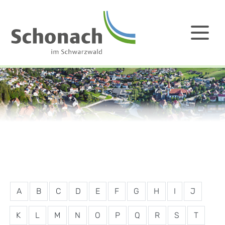
A
B
C
D
E
F
G
H
I
J
K
L
M
N
O
P
Q
R
S
T