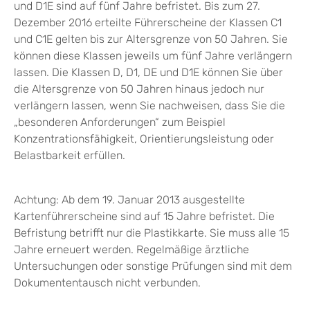
und D1E sind auf fünf Jahre befristet. Bis zum 27.
Dezember 2016 erteilte Führerscheine der Klassen C1
und C1E gelten bis zur Altersgrenze von 50 Jahren. Sie
können diese Klassen jeweils um fünf Jahre verlängern
lassen.
Die Klassen D, D1, DE und D1E können Sie über
die Altersgrenze von 50 Jahren hinaus jedoch nur
verlängern la
s
sen, wenn Sie nachweisen, dass Sie die
„besonderen Anforderu
n
gen“ zum Beispiel
Konzentrationsfähigkeit, Orientierungsleistung oder
Belastbarkeit erfüllen.
Achtung:
Ab dem 19. Januar 2013 ausgestellte
Kartenführersche
i
ne sind auf 15 Jahre befristet. Die
Befristung betrifft nur die Pla
s
tikkarte. Sie muss alle 15
Jahre erneuert werden. Regelmäßige ärztliche
Untersuchungen oder sonstige Prüfungen sind mit dem
Dokumententausch nicht verbunden.