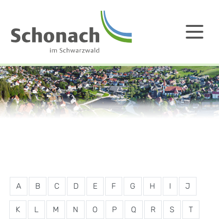
A
B
C
D
E
F
G
H
I
J
K
L
M
N
O
P
Q
R
S
T