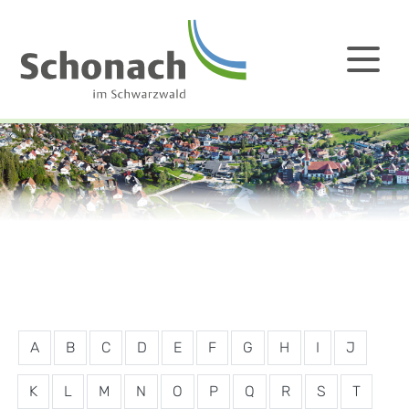
A
B
C
D
E
F
G
H
I
J
K
L
M
N
O
P
Q
R
S
T