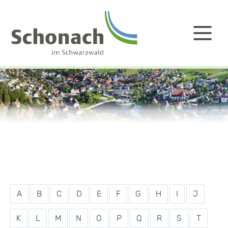
A
B
C
D
E
F
G
H
I
J
K
L
M
N
O
P
Q
R
S
T