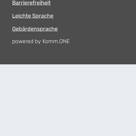
Barrierefreiheit
Leichte Sprache
Gebärdensprache
powered by Komm.ONE