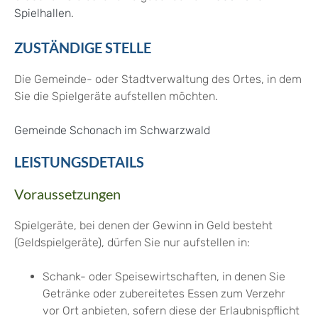
Spielhallen
.
ZUSTÄNDIGE STELLE
Die Gemeinde- oder Stadtverwaltung des Ortes, in dem
Sie die Spielgeräte aufstellen möchten.
Gemeinde Schonach im Schwarzwald
LEISTUNGSDETAILS
Voraussetzungen
Spielgeräte, bei denen der Gewinn in Geld besteht
(Geldspielgeräte), dürfen Sie nur aufstellen in:
Schank- oder Speisewirtschaften, in denen Sie
Getränke oder zubereitetes Essen zum Verzehr
vor Ort anbieten, sofern diese der Erlaubnispflicht