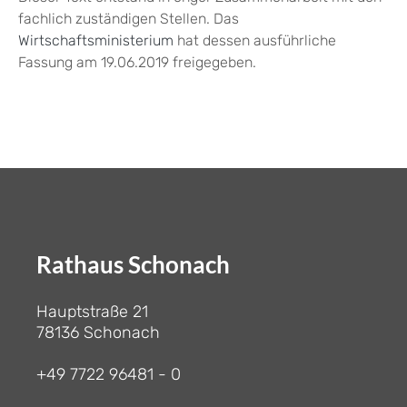
fachlich zuständigen Stellen. Das
Wirtschaftsministerium
hat dessen ausführliche
Fassung am 19.06.2019 freigegeben.
Rathaus Schonach
Hauptstraße 21
78136 Schonach
+49 7722 96481 - 0