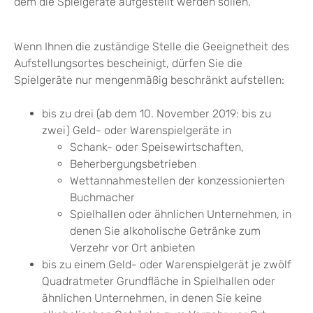
dem die Spielgeräte aufgestellt werden sollen.
Wenn Ihnen die zuständige Stelle die Geeignetheit des
Aufstellungsortes bescheinigt, dürfen Sie die
Spielgeräte nur mengenmäßig beschränkt aufstellen:
bis zu drei (ab dem 10. November 2019: bis zu
zwei) Geld- oder Warenspielgeräte in
Schank- oder Speisewirtschaften,
Beherbergungsbetrieben
Wettannahmestellen der konzessionierten
Buchmacher
Spielhallen oder ähnlichen Unternehmen, in
denen Sie alkoholische Getränke zum
Verzehr vor Ort anbieten
bis zu einem Geld- oder Warenspielgerät je zwölf
Quadratmeter Grundfläche in Spielhallen oder
ähnlichen Unternehmen, in denen Sie keine