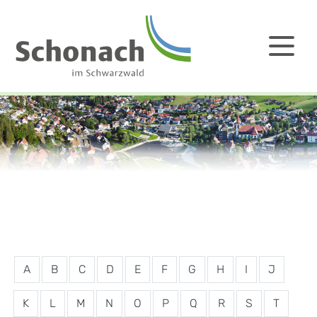
A
B
C
D
E
F
G
H
I
J
K
L
M
N
O
P
Q
R
S
T