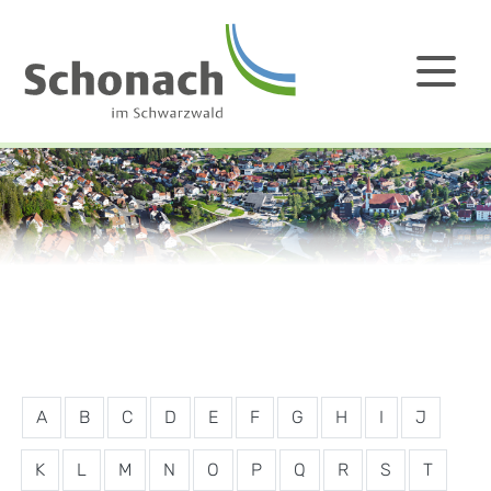
A
B
C
D
E
F
G
H
I
J
K
L
M
N
O
P
Q
R
S
T