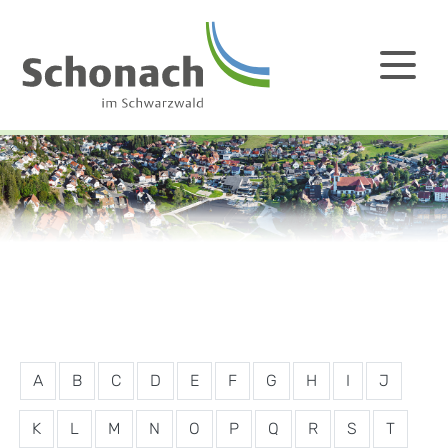
A
B
C
D
E
F
G
H
I
J
K
L
M
N
O
P
Q
R
S
T