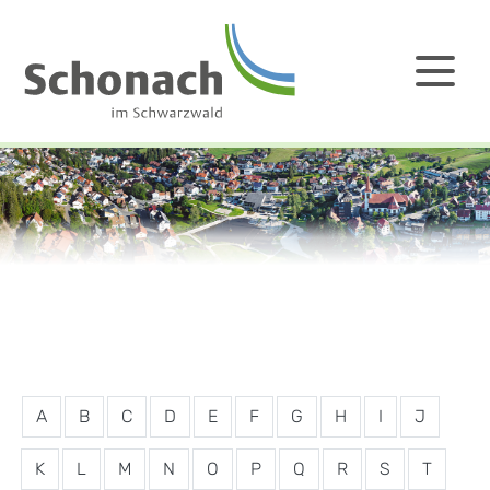
A
B
C
D
E
F
G
H
I
J
K
L
M
N
O
P
Q
R
S
T