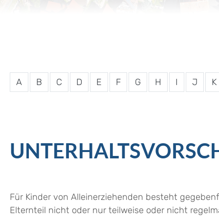
A
B
C
D
E
F
G
H
I
J
K
UNTERHALTSVORSC
Für Kinder von Alleinerziehenden besteht gegebenfa
Elternteil nicht oder nur teilweise oder nicht rege