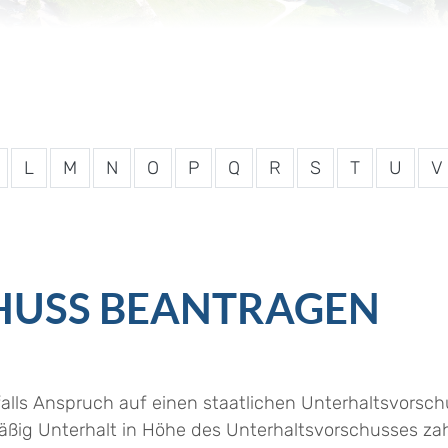
L
M
N
O
P
Q
R
S
T
U
V
HUSS BEANTRAGEN
lls Anspruch auf einen staatlichen Unterhaltsvorschu
lmäßig Unterhalt in Höhe des Unterhaltsvorschusses zah