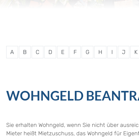
A
B
C
D
E
F
G
H
I
J
K
WOHNGELD BEANTR
Sie erhalten Wohngeld, wenn Sie nicht über ausr
Mieter heißt Mietzuschuss, das Wohngeld für Eig