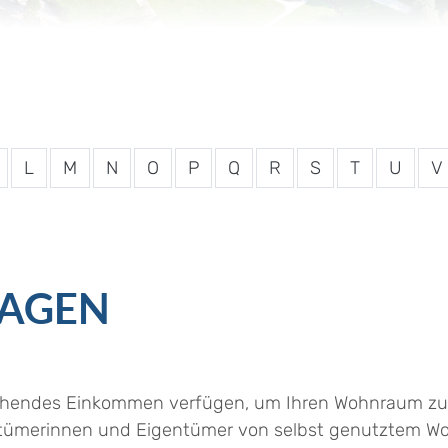
L
M
N
O
P
Q
R
S
T
U
V
AGEN
eichendes Einkommen verfügen, um Ihren Wohnraum zu
entümerinnen und Eigentümer von selbst genutztem W