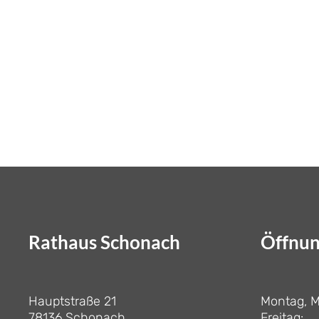
Rathaus Schonach
Öffnun
Hauptstraße 21
Montag, M
78136 Schonach
Freitag: