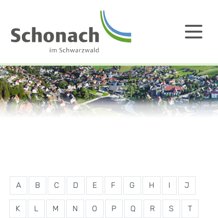
A
B
C
D
E
F
G
H
I
J
K
L
M
N
O
P
Q
R
S
T