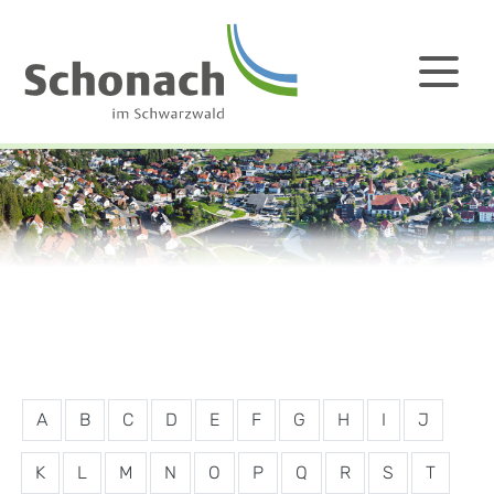
A
B
C
D
E
F
G
H
I
J
K
L
M
N
O
P
Q
R
S
T