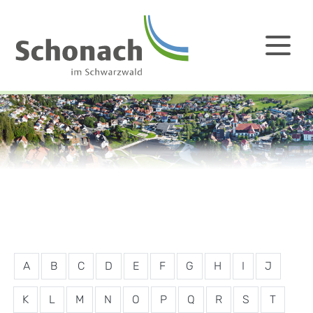
A
B
C
D
E
F
G
H
I
J
K
L
M
N
O
P
Q
R
S
T